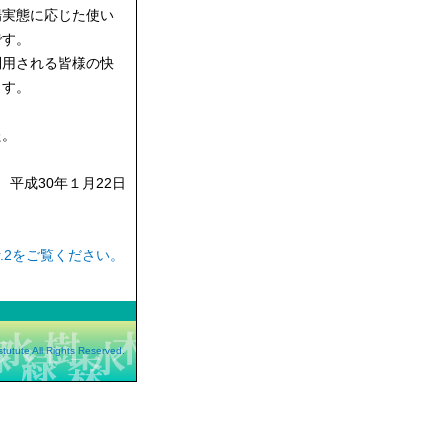
場実態に応じた使い
です。
用される皆様の快
ます。
た。
平成30年１月22日
.2をご覧ください。
tutute All Rights Reserved.