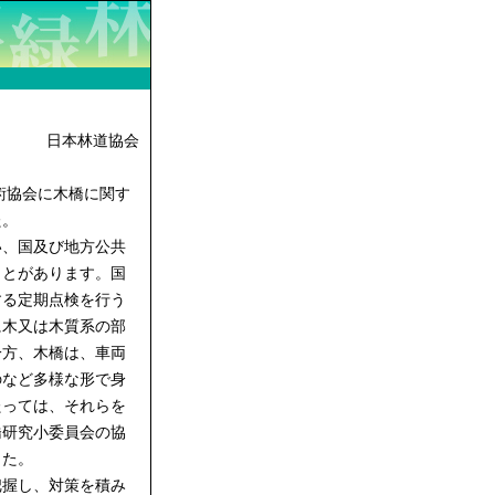
日本林道協会
術協会に木橋に関す
た。
、国及び地方公共
ことがあります。国
する定期点検を行う
に木又は木質系の部
一方、木橋は、車両
のなど多様な形で身
たっては、それらを
橋研究小委員会の協
した。
握し、対策を積み