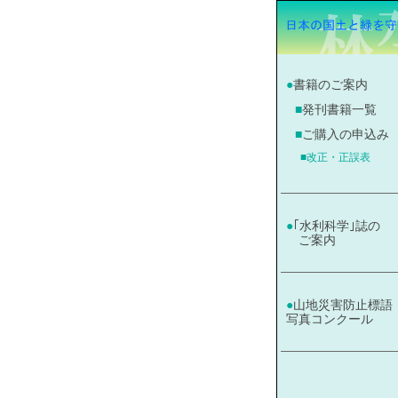
山地災害防止 標語及び写真コンクー
●
書籍のご案内
■
発刊書籍一覧
■
ご購入の申込み
■改正・正誤表
●
｢水利科学｣誌の
ご案内
●
山地災害防止標語
写真コンクール