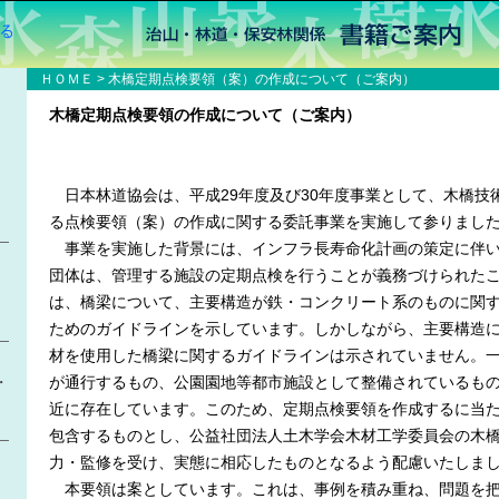
ル
ＨＯＭＥ
> 木橋定期点検要領（案）の作成について（ご案内）
木橋定期点検要領の作成について（ご案内）
日本林道協会は、平成29年度及び30年度事業として、木橋技
る点検要領（案）の作成に関する委託事業を実施して参りまし
事業を実施した背景には、インフラ長寿命化計画の策定に伴い
団体は、管理する施設の定期点検を行うことが義務づけられた
は、橋梁について、主要構造が鉄・コンクリート系のものに関
ためのガイドラインを示しています。しかしながら、主要構造
材を使用した橋梁に関するガイドラインは示されていません。
・
が通行するもの、公園園地等都市施設として整備されているも
近に存在しています。このため、定期点検要領を作成するに当
包含するものとし、公益社団法人土木学会木材工学委員会の木
力・監修を受け、実態に相応したものとなるよう配慮いたしま
本要領は案としています。これは、事例を積み重ね、問題を把