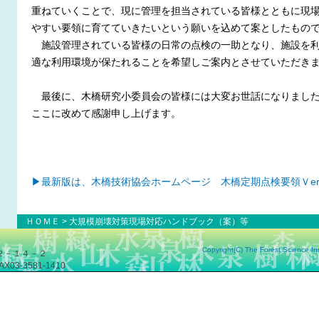
重ねていくことで、現に管理を担当されている皆様とともに現
やすい要領に育てていきたいという願いを込めて案としたもの
施設管理されている皆様の日常の点検の一助となり、施設を利
適な利用環境が保たれることを希望しご案内とさせていただき
最後に、木橋研究小委員会の皆様には大変お世話になりまし
ここに改めて感謝申し上げます。
▶最新版は、木橋技術協会ホームページ 木橋定期点検要領Ｖer
ＨＯＭＥ
> 大規模崩壊対策現場対応ハンドブック（案）等
Copyright(C) The Forest Science Ins
２－１４－２
AX03-3581-1410