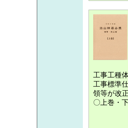
工事工種
工事標準仕
領等が改
〇上巻・