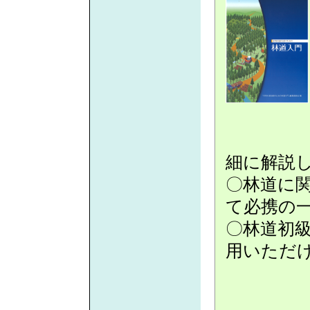
細に解説
〇林道に
て必携の
〇林道初
用いただ