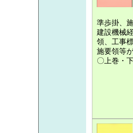
準歩掛、
建設機械
領、工事標
施要領等
〇上巻・