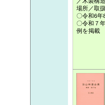
／木製構
場所／取
〇令和6年
〇令和７年
例を掲載