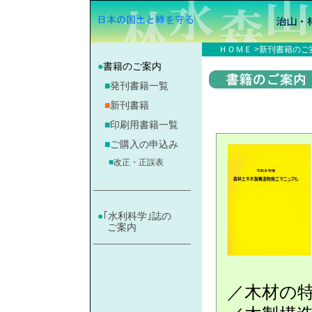
治山・林道・保安林関係既刊書籍ご案内
ＨＯＭＥ
>新刊
書籍のご
●
書籍のご案内
■
発刊書籍一覧
■
新刊書籍
■
印刷用書籍一覧
■
ご購入の申込み
■
改正・正誤表
●
｢水利科学｣誌の
ご案内
／木材の