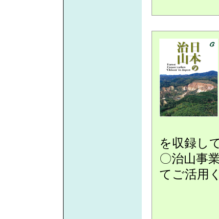
を収録し
〇治山事
てご活用